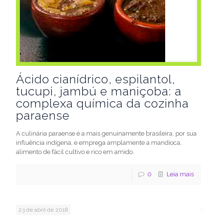
Ácido cianídrico, espilantol,
tucupi, jambú e maniçoba: a
complexa química da cozinha
paraense
A culinária paraense é a mais genuinamente brasileira, por sua
influência indígena, e emprega amplamente a mandioca,
alimento de fácil cultivo e rico em amido.
0
Leia mais
23 de abril de 2018