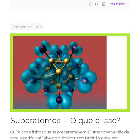
0
Leia mais
7 de abril de 2018
Superátomos – O que é isso?
Químicos e físicos que se preparem! Vem aí uma nova versão da
tabela periódica! Talvez o químico russo Dmitri Mendeleev