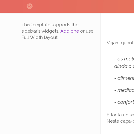
This template supports the
sidebar's widgets.
Add one
or use
Full Width layout.
Vejam quan
- os mat
ainda o 
- alimen
- medica
- confor
E tanta cois
Neste caça-p