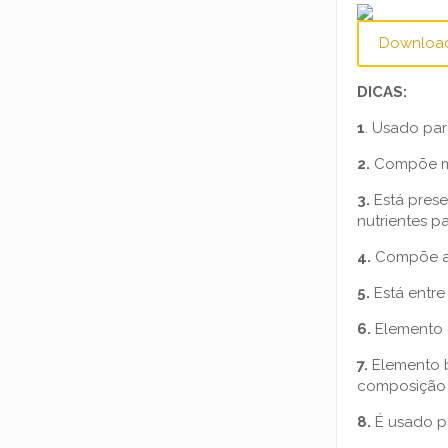
Downloa
DICAS:
1
. Usado par
2.
Compõe min
3.
Está prese
nutrientes pa
4.
Compõe a a
5.
Está entre
6.
Elemento g
7.
Elemento bá
composição 
8.
É usado pa