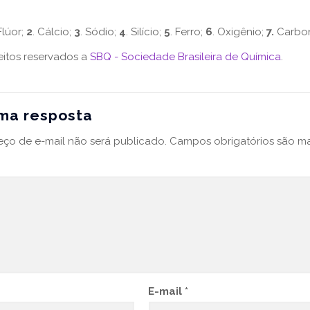
 Flúor;
2
. Cálcio;
3
. Sódio;
4
. Silício;
5
. Ferro;
6
. Oxigênio;
7.
Carbo
eitos reservados a
SBQ - Sociedade Brasileira de Química
.
ma resposta
ço de e-mail não será publicado.
Campos obrigatórios são 
E-mail
*