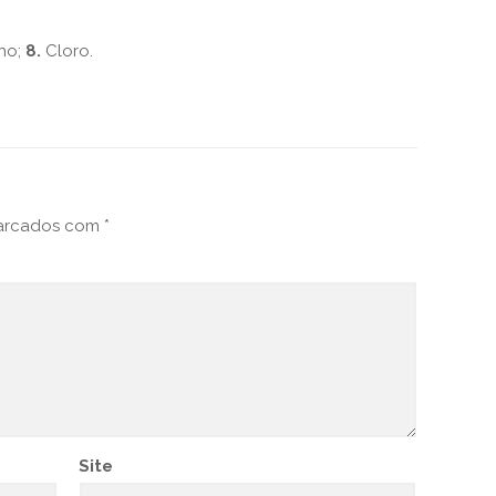
no;
8.
Cloro.
marcados com
*
Site