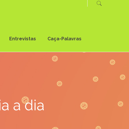
Entrevistas
Caça-Palavras
a a dia