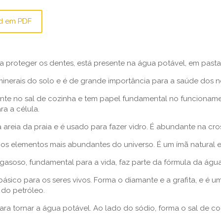
d em PDF
a proteger os dentes, está presente na água potável, em past
erais do solo e é de grande importância para a saúde dos n
nte no sal de cozinha e tem papel fundamental no funciona
ra a célula.
reia da praia e é usado para fazer vidro. É abundante na crost
 os elementos mais abundantes do universo. É um ímã natural e
asoso, fundamental para a vida, faz parte da fórmula da água
sico para os seres vivos. Forma o diamante e a grafita, e é u
do petróleo.
ra tornar a água potável. Ao lado do sódio, forma o sal de coz