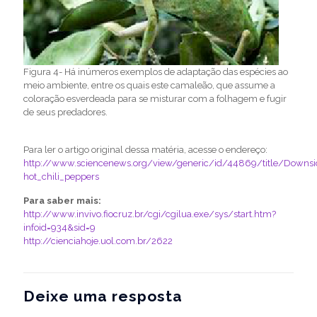
Figura 4- Há inúmeros exemplos de adaptação das espécies ao
meio ambiente, entre os quais este camaleão, que assume a
coloração esverdeada para se misturar com a folhagem e fugir
de seus predadores.
Para ler o artigo original dessa matéria, acesse o endereço:
http://www.sciencenews.org/view/generic/id/44869/title/Downsi
hot_chili_peppers
Para saber mais:
http://www.invivo.fiocruz.br/cgi/cgilua.exe/sys/start.htm?
infoid=934&sid=9
http://cienciahoje.uol.com.br/2622
Deixe uma resposta