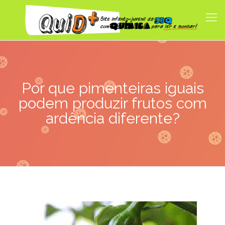
Por que pimenteiras iguais
podem produzir frutos com
ardência diferente?