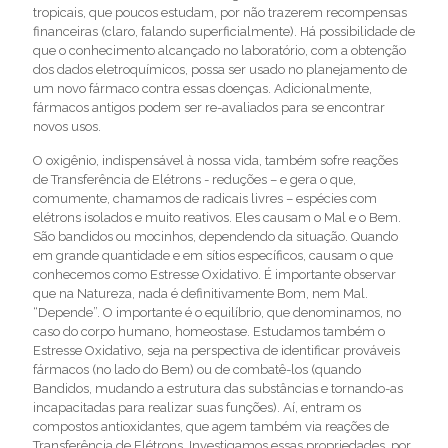
tropicais, que poucos estudam, por não trazerem recompensas
financeiras (claro, falando superficialmente). Há possibilidade de
que o conhecimento alcançado no laboratório, com a obtenção
dos dados eletroquímicos, possa ser usado no planejamento de
um novo fármaco contra essas doenças. Adicionalmente,
fármacos antigos podem ser re-avaliados para se encontrar
novos usos.
O oxigênio, indispensável à nossa vida, também sofre reações
de Transferência de Elétrons - reduções – e gera o que,
comumente, chamamos de radicais livres – espécies com
elétrons isolados e muito reativos. Eles causam o Mal e o Bem.
São bandidos ou mocinhos, dependendo da situação. Quando
em grande quantidade e em sítios específicos, causam o que
conhecemos como Estresse Oxidativo. É importante observar
que na Natureza, nada é definitivamente Bom, nem Mal.
“Depende”. O importante é o equilíbrio, que denominamos, no
caso do corpo humano, homeostase. Estudamos também o
Estresse Oxidativo, seja na perspectiva de identificar prováveis
fármacos (no lado do Bem) ou de combatê-los (quando
Bandidos, mudando a estrutura das substâncias e tornando-as
incapacitadas para realizar suas funções). Aí, entram os
compostos antioxidantes, que agem também via reações de
Transferência de Elétrons. Investigamos essas propriedades, por