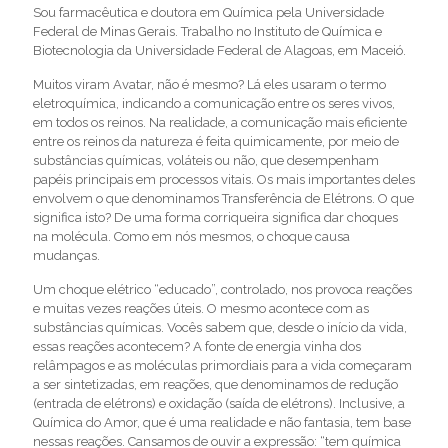
Sou farmacêutica e doutora em Química pela Universidade
Federal de Minas Gerais. Trabalho no Instituto de Química e
Biotecnologia da Universidade Federal de Alagoas, em Maceió.
Muitos viram Avatar, não é mesmo? Lá eles usaram o termo
eletroquímica, indicando a comunicação entre os seres vivos,
em todos os reinos. Na realidade, a comunicação mais eficiente
entre os reinos da natureza é feita quimicamente, por meio de
substâncias químicas, voláteis ou não, que desempenham
papéis principais em processos vitais. Os mais importantes deles
envolvem o que denominamos Transferência de Elétrons. O que
significa isto? De uma forma corriqueira significa dar choques
na molécula. Como em nós mesmos, o choque causa
mudanças.
Um choque elétrico “educado”, controlado, nos provoca reações
e muitas vezes reações úteis. O mesmo acontece com as
substâncias químicas. Vocês sabem que, desde o início da vida,
essas reações acontecem? A fonte de energia vinha dos
relâmpagos e as moléculas primordiais para a vida começaram
a ser sintetizadas, em reações, que denominamos de redução
(entrada de elétrons) e oxidação (saída de elétrons). Inclusive, a
Química do Amor, que é uma realidade e não fantasia, tem base
nessas reações. Cansamos de ouvir a expressão: “tem química