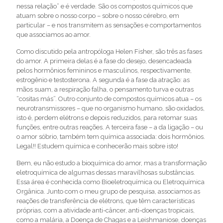
nessa relação” e é verdade. São os compostos químicos que
atuam sobre o nosso corpo – sobre o nosso cérebro, em
particular – e nos transmitem as sensações e comportamentos
que associamos ao amor.
Como discutido pela antropóloga Helen Fisher, são três as fases
do amor. A primeira delas é a fase do desejo, desencadeada
pelos hormônios femininos e masculinos, respectivamente,
estrogênio e testosterona. A segunda é a fase da atração: as
mãos suam, a respiração falha, o pensamento turva e outras
“cositas más”. Outro conjunto de compostos químicos atua – os
neurotransmissores – que no organismo humano, são oxidados,
isto é, perdem elétrons e depois reduzidos, para retomar suas
funções, entre outras reações. A terceira fase – a da ligação – ou
o amor sóbrio, também tem química associada: dois hormônios.
Legal!! Estudem química e conhecerão mais sobre isto!
Bem, eu não estudo a bioquímica do amor, mas a transformação
eletroquímica de algumas dessas maravilhosas substâncias.
Essa área é conhecida como Bioeletroquímica ou Eletroquímica
Orgânica. Junto com o meu grupo de pesquisa, associamos as
reações de transferência de elétrons, que têm características
próprias, com a atividade anti-câncer, anti-doenças tropicais,
como a malária, a Doença de Chagas e a Leishmaniose, doenças