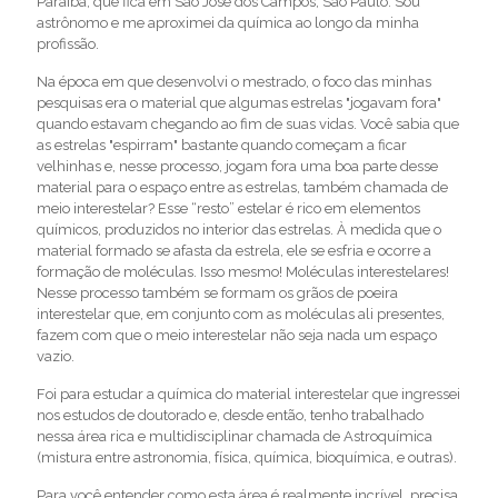
Paraíba, que fica em São José dos Campos, São Paulo. Sou
astrônomo e me aproximei da química ao longo da minha
profissão.
Na época em que desenvolvi o mestrado, o foco das minhas
pesquisas era o material que algumas estrelas "jogavam fora"
quando estavam chegando ao fim de suas vidas. Você sabia que
as estrelas "espirram" bastante quando começam a ficar
velhinhas e, nesse processo, jogam fora uma boa parte desse
material para o espaço entre as estrelas, também chamada de
meio interestelar? Esse “resto” estelar é rico em elementos
químicos, produzidos no interior das estrelas. À medida que o
material formado se afasta da estrela, ele se esfria e ocorre a
formação de moléculas. Isso mesmo! Moléculas interestelares!
Nesse processo também se formam os grãos de poeira
interestelar que, em conjunto com as moléculas ali presentes,
fazem com que o meio interestelar não seja nada um espaço
vazio.
Foi para estudar a química do material interestelar que ingressei
nos estudos de doutorado e, desde então, tenho trabalhado
nessa área rica e multidisciplinar chamada de Astroquímica
(mistura entre astronomia, física, química, bioquímica, e outras).
Para você entender como esta área é realmente incrível, precisa