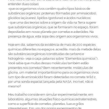
entender duas coisas:
-que os organismos vivos contêm quatro tipos básicos de
substâncias orgânicas: proteínas (formadas por aminoácidos),
glicídios (açúcares), lipídios (gorduras) e ácidos nucléicos;
- que uma das teorias sobre a origem da vida na Terra sugere
que substâncias orgânicas, que se formaram no espaço, foram
depositadas em nosso planeta por cometas e asteróides. Na
presença de água, esta sopa deu origem aos organismos vivos.
Hoje em dia, sabemos da existência de mais de 200 espécies
químicas diferentes no espaço e, acredite, mais da metade delas
são substâncias orgânicas (constituídas de carbono e
hidrogênio- veja o caça-palavras sobre “Elementos químicos”).
Você sabia que muitas dessas moléculas também estão
presentes nos cometas? Bem recentemente, moléculas de
glicina, um material importantíssimo para os organismos vivos
(um tipo de aminoácido) foram detectadas no cometa Wild 2,
por uma sonda espacial lançada pela NASA. Incrível, não é
mesmo?
Meu trabalho consiste em simular experimentalmente, em
laboratório, algumas situações físico-químicas extraterrestres,
como a superfície de cometas, planetas, luas e grãos
interestelares. Em um dos nossos experimentos de